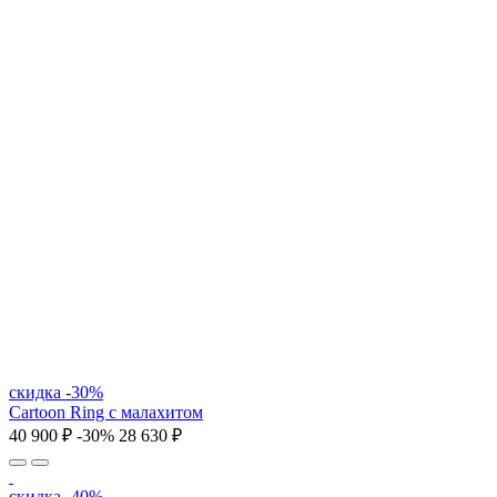
скидка -30%
Cartoon Ring с малахитом
40 900 ₽
-30%
28 630 ₽
скидка -40%