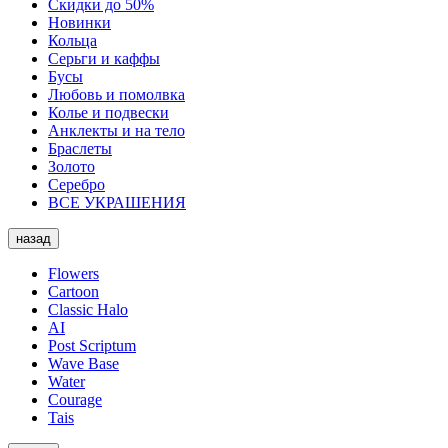
Скидки до 50%
Новинки
Кольца
Серьги и каффы
Бусы
Любовь и помолвка
Колье и подвески
Анклекты и на тело
Браслеты
Золото
Серебро
ВСЕ УКРАШЕНИЯ
назад
Flowers
Cartoon
Classic Halo
AI
Post Scriptum
Wave Base
Water
Courage
Tais