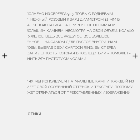
ОПИСАНИЕ
КОЛЬЦО ВЫПОЛНЕНО ИЗ СЕРЕБРА 925 ПРОБЫ С РОДИЕВЫМ
ПОКРЫТИЕМ. НЕЖНЫЙ РОЗОВЫЙ КВАРЦ ДИАМЕТРОМ 12 ММ В
ОСОБОЙ ОГРАНКЕ. КАК САТИРА НА ПРИВЫЧНОЕ ПОНИМАНИЕ
ПЕРСТНЯ С БОЛЬШИМ КАМНЕМ. НЕСМОТРЯ НА СВОЙ ОБЪЕМ, КОЛЬЦО
УМЕРЕННО ТЯЖЕЛОЕ, ВЕДЬ ВСЕ РАЗДУТОЕ, ВСЕ БОЛЬШОЕ,
ВЕЛИЧЕСТВЕННОЕ — НА САМОМ ДЕЛЕ ПУСТОЕ ВНУТРИ. НАМ
ХОЧЕТСЯ, ЧТОБЫ, ВЫБРАВ СВОЙ CARTOON RING, ВЫ СПЕРВА
+
+
ПОЧУВСТВОВАЛИ ЛЕГКОСТЬ, КОТОРАЯ ВПОСЛЕДСТВИИ «ПОМОЖЕТ»
ВАМ НАПОЛНИТЬ ЭТУ ПУСТОТУ СМЫСЛАМИ.
ВЕС — 12 Г.
В УКРАШЕНИЯХ МЫ ИСПОЛЬЗУЕМ НАТУРАЛЬНЫЕ КАМНИ, КАЖДЫЙ ИЗ
КОТОРЫХ ИМЕЕТ СВОЙ ОСОБЕННЫЙ ОТТЕНОК И ТЕКСТУРУ, ПОЭТОМУ
ИХ ЦВЕТ МОЖЕТ ОТЛИЧАТЬСЯ ОТ ПРЕДСТАВЛЕННЫХ ИЗОБРАЖЕНИЙ
НА САЙТЕ.
ХАРАКТЕРИСТИКИ
ДОСТАВКА