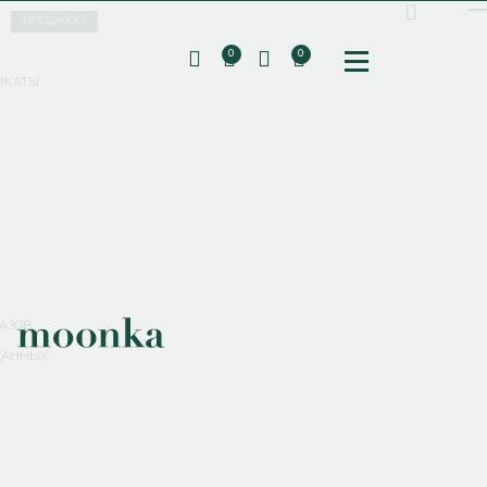
ПРЕДЗАКАЗ
0
0
ИКАТЫ
ПОДПИШИТЕСЬ НА РАССЫЛКУ И ПОЛУЧИТЕ
СКИДКУ 10%
НА ПЕРВЫЙ ЗАКАЗ
СМЕНИТЬ ПАРОЛЬ
СОХРАНИТЬ
Соглашаюсь с
политикой обработки персональных данных
АЗОВ
ДАННЫХ