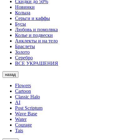
Скидки до 50%
Новинки
Кольца
Серьги и каффы
Бусы
Любовь и помолвка
Колье и подвески
Анклекты и на тело
Браслеты
Золото
Серебро
ВСЕ УКРАШЕНИЯ
назад
Flowers
Cartoon
Classic Halo
AI
Post Scriptum
Wave Base
Water
Courage
Tais