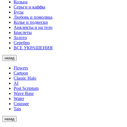
Кольца
Серьги и каффы
Бусы
Любовь и помолвка
Колье и подвески
Анклекты и на тело
Браслеты
Золото
Серебро
ВСЕ УКРАШЕНИЯ
назад
Flowers
Cartoon
Classic Halo
AI
Post Scriptum
Wave Base
Water
Courage
Tais
назад