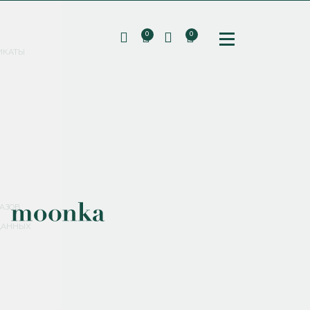
0
0
ИКАТЫ
ПОДПИШИТЕСЬ НА РАССЫЛКУ И ПОЛУЧИТЕ
СКИДКУ 10%
НА ПЕРВЫЙ ЗАКАЗ
СМЕНИТЬ ПАРОЛЬ
СОХРАНИТЬ
Соглашаюсь с
политикой обработки персональных данных
АЗОВ
ДАННЫХ