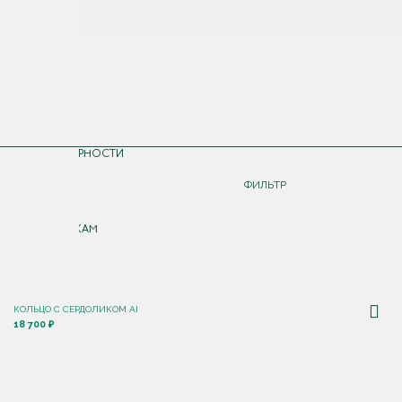
СОРТИРОВКА
ПО ПОПУЛЯРНОСТИ
ДОРОЖЕ
ФИЛЬТР
ДЕШЕВЛЕ
ПО НОВИНКАМ
КОЛЬЦО С CЕРДОЛИКОМ AI
18 700 ₽