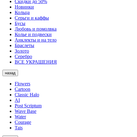
Скидки до 50%
Новинки
Кольца
Серьги и каффы
Бусы
Любовь и помолвка
Колье и подвески
Анклекты и на тело
Браслеты
Золото
Серебро
ВСЕ УКРАШЕНИЯ
назад
Flowers
Cartoon
Classic Halo
AI
Post Scriptum
Wave Base
Water
Courage
Tais