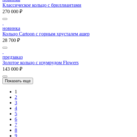
Классическое кольцо с бриллиантами
270 000 ₽
новинка
Кольцо Cartoon c горным хрусталем ашер
28 700 ₽
предзаказ
Золотое кольцо с изумрудом Flowers
143 000 ₽
Показать еще
1
2
3
4
5
6
7
8
9