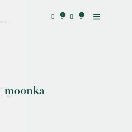
0
0
ИКАТЫ
ПОДПИШИТЕСЬ НА РАССЫЛКУ И ПОЛУЧИТЕ
СКИДКУ 10%
НА ПЕРВЫЙ ЗАКАЗ
СМЕНИТЬ ПАРОЛЬ
СОХРАНИТЬ
Соглашаюсь с
политикой обработки персональных данных
АЗОВ
ДАННЫХ