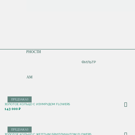
СОРТИРОВКА
ПО ПОПУЛЯРНОСТИ
ДОРОЖЕ
ФИЛЬТР
ДЕШЕВЛЕ
ПО НОВИНКАМ
ПРЕДЗАКАЗ
ЗОЛОТОЕ КОЛЬЦО С ИЗУМРУДОМ FLOWERS
143 000 ₽
ПРЕДЗАКАЗ
ЗОЛОТОЕ КОЛЬЦО С ЖЕЛТЫМ БРИЛЛИАНТОМ FLOWERS