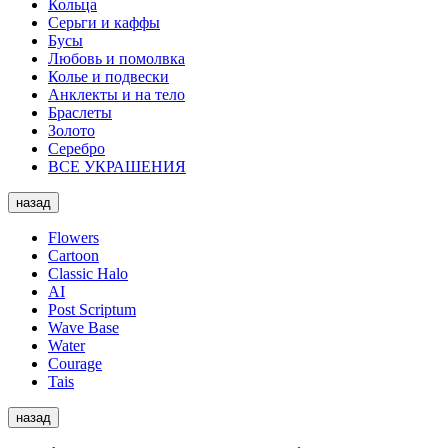
Кольца
Серьги и каффы
Бусы
Любовь и помолвка
Колье и подвески
Анклекты и на тело
Браслеты
Золото
Серебро
ВСЕ УКРАШЕНИЯ
назад
Flowers
Cartoon
Classic Halo
AI
Post Scriptum
Wave Base
Water
Courage
Tais
назад