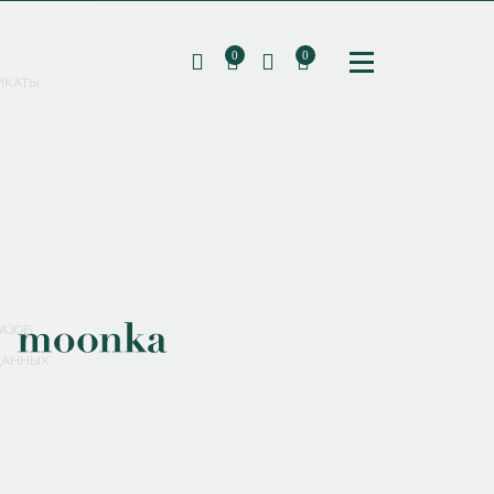
0
0
ИКАТЫ
ПОДПИШИТЕСЬ НА РАССЫЛКУ И ПОЛУЧИТЕ
СКИДКУ 10%
НА ПЕРВЫЙ ЗАКАЗ
СМЕНИТЬ ПАРОЛЬ
СОХРАНИТЬ
Соглашаюсь с
политикой обработки персональных данных
АЗОВ
ДАННЫХ