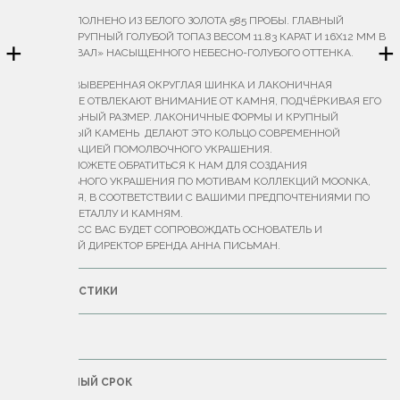
КОЛЬЦО ВЫПОЛНЕНО ИЗ БЕЛОГО ЗОЛОТА 585 ПРОБЫ. ГЛАВНЫЙ
АКЦЕНТ — КРУПНЫЙ ГОЛУБОЙ ТОПАЗ ВЕСОМ 11.83 КАРАТ И 16Х12 ММ В
+
+
ОГРАНКЕ «ОВАЛ» НАСЫЩЕННОГО НЕБЕСНО-ГОЛУБОГО ОТТЕНКА.
ТОНКАЯ,
ИДЕАЛЬНО ВЫВЕРЕННАЯ ОКРУГЛАЯ ШИНКА И ЛАКОНИЧНАЯ
ЗАКРЕПКА НЕ ОТВЛЕКАЮТ ВНИМАНИЕ ОТ КАМНЯ, ПОДЧЁРКИВАЯ ЕГО
ВЫРАЗИТЕЛЬНЫЙ РАЗМЕР. ЛАКОНИЧНЫЕ ФОРМЫ И КРУПНЫЙ
ЦЕНТРАЛЬНЫЙ КАМЕНЬ ДЕЛАЮТ ЭТО КОЛЬЦО СОВРЕМЕННОЙ
ИНТЕРПРЕТАЦИЕЙ ПОМОЛВОЧНОГО УКРАШЕНИЯ.
ВЫ ТАКЖЕ МОЖЕТЕ ОБРАТИТЬСЯ К НАМ ДЛЯ СОЗДАНИЯ
ЭКСКЛЮЗИВНОГО УКРАШЕНИЯ ПО МОТИВАМ КОЛЛЕКЦИЙ MOONKA,
ЛИБО С НУЛЯ, В СООТВЕТСТВИИ С ВАШИМИ ПРЕДПОЧТЕНИЯМИ ПО
ДИЗАЙНУ, МЕТАЛЛУ И КАМНЯМ.
ВЕСЬ ПРОЦЕСС ВАС БУДЕТ СОПРОВОЖДАТЬ ОСНОВАТЕЛЬ И
КРЕАТИВНЫЙ ДИРЕКТОР БРЕНДА АННА ПИСЬМАН.
ХАРАКТЕРИСТИКИ
ДОСТАВКА
ГАРАНТИЙНЫЙ СРОК