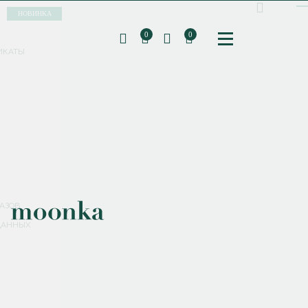
НОВИНКА
0
0
ИКАТЫ
ПОДПИШИТЕСЬ НА РАССЫЛКУ И ПОЛУЧИТЕ
СКИДКУ 10%
НА ПЕРВЫЙ ЗАКАЗ
СМЕНИТЬ ПАРОЛЬ
СОХРАНИТЬ
Соглашаюсь с
политикой обработки персональных данных
АЗОВ
ДАННЫХ