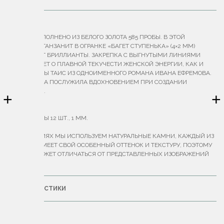
ОПИСАНИЕ
КОЛЬЦО ВЫПОЛНЕНО ИЗ БЕЛОГО ЗОЛОТА 585 ПРОБЫ. В ЭТОЙ
ВАРИАЦИИ ТАНЗАНИТ В ОГРАНКЕ «БАГЕТ СТУПЕНЬКА» (4×2 ММ)
ДОПОЛНЯЮТ БРИЛЛИАНТЫ. ЗАКРЕПКА С ВЫГНУТЫМИ ЛИНИЯМИ
НАПОМИНАЕТ О ПЛАВНОЙ ТЕКУЧЕСТИ ЖЕНСКОЙ ЭНЕРГИИ, КАК И
ОБРАЗ ГЕТЕРЫ ТАИС ИЗ ОДНОИМЕННОГО РОМАНА ИВАНА ЕФРЕМОВА.
ИМЕННО ОНА ПОСЛУЖИЛА ВДОХНОВЕНИЕМ ПРИ СОЗДАНИИ
КОЛЛЕКЦИИ.
+
+
ВЕС — 1,5 Г.
БРИЛЛИАНТЫ 12 ШТ., 1 ММ.
В УКРАШЕНИЯХ МЫ ИСПОЛЬЗУЕМ НАТУРАЛЬНЫЕ КАМНИ, КАЖДЫЙ ИЗ
КОТОРЫХ ИМЕЕТ СВОЙ ОСОБЕННЫЙ ОТТЕНОК И ТЕКСТУРУ, ПОЭТОМУ
ИХ ЦВЕТ МОЖЕТ ОТЛИЧАТЬСЯ ОТ ПРЕДСТАВЛЕННЫХ ИЗОБРАЖЕНИЙ
НА САЙТЕ.
ХАРАКТЕРИСТИКИ
ДОСТАВКА