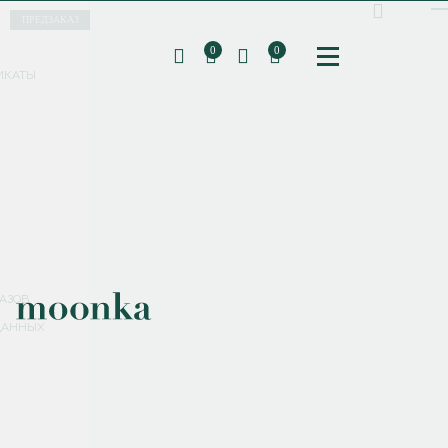
ПРЕДЗАКАЗ
0
0
ИКАТЫ
ПОДПИШИТЕСЬ НА РАССЫЛКУ И ПОЛУЧИТЕ
СКИДКУ 10%
НА ПЕРВЫЙ ЗАКАЗ
СМЕНИТЬ ПАРОЛЬ
СОХРАНИТЬ
Соглашаюсь с
политикой обработки персональных данных
АЗОВ
ДАННЫХ