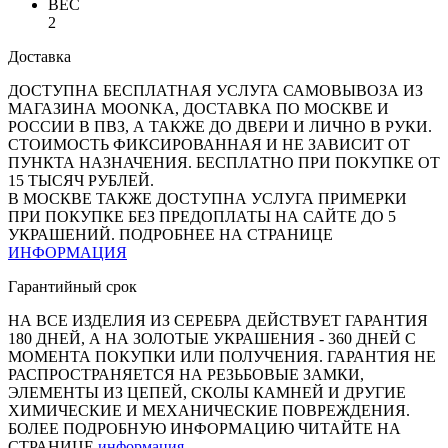
ВЕС
2
Доставка
ДОСТУПНА БЕСПЛАТНАЯ УСЛУГА САМОВЫВОЗА ИЗ
МАГАЗИНА MOONKA, ДОСТАВКА ПО МОСКВЕ И
РОССИИ В ПВЗ, А ТАКЖЕ ДО ДВЕРИ И ЛИЧНО В РУКИ.
СТОИМОСТЬ ФИКСИРОВАННАЯ И НЕ ЗАВИСИТ ОТ
ПУНКТА НАЗНАЧЕНИЯ. БЕСПЛАТНО ПРИ ПОКУПКЕ ОТ
15 ТЫСЯЧ РУБЛЕЙ.
В МОСКВЕ ТАКЖЕ ДОСТУПНА УСЛУГА ПРИМЕРКИ
ПРИ ПОКУПКЕ БЕЗ ПРЕДОПЛАТЫ НА САЙТЕ ДО 5
УКРАШЕНИЙ. ПОДРОБНЕЕ НА СТРАНИЦЕ
ИНФОРМАЦИЯ
Гарантийный срок
НА ВСЕ ИЗДЕЛИЯ ИЗ СЕРЕБРА ДЕЙСТВУЕТ ГАРАНТИЯ
180 ДНЕЙ, А НА ЗОЛОТЫЕ УКРАШЕНИЯ - 360 ДНЕЙ С
МОМЕНТА ПОКУПКИ ИЛИ ПОЛУЧЕНИЯ. ГАРАНТИЯ НЕ
РАСПРОСТРАНЯЕТСЯ НА РЕЗЬБОВЫЕ ЗАМКИ,
ЭЛЕМЕНТЫ ИЗ ЦЕПЕЙ, СКОЛЫ КАМНЕЙ И ДРУГИЕ
ХИМИЧЕСКИЕ И МЕХАНИЧЕСКИЕ ПОВРЕЖДЕНИЯ.
БОЛЕЕ ПОДРОБНУЮ ИНФОРМАЦИЮ ЧИТАЙТЕ НА
СТРАНИЦЕ
информация