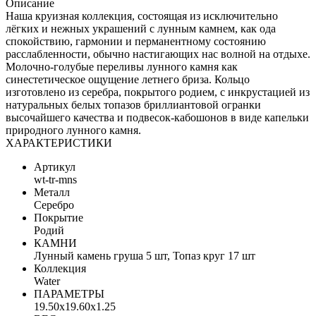
Описание
Наша круизная коллекция, состоящая из исключительно
лёгких и нежных украшений с лунным камнем, как ода
спокойствию, гармонии и перманентному состоянию
расслабленности, обычно настигающих нас волной на отдыхе.
Молочно-голубые переливы лунного камня как
синестетическое ощущение летнего бриза. Кольцо
изготовлено из серебра, покрытого родием, с инкрустацией из
натуральных белых топазов бриллиантовой огранки
высочайшего качества и подвесок-кабошонов в виде капельки
природного лунного камня.
ХАРАКТЕРИСТИКИ
Артикул
wt-tr-mns
Металл
Серебро
Покрытие
Родий
КАМНИ
Лунный камень груша 5 шт, Топаз круг 17 шт
Коллекция
Water
ПАРАМЕТРЫ
19.50x19.60x1.25