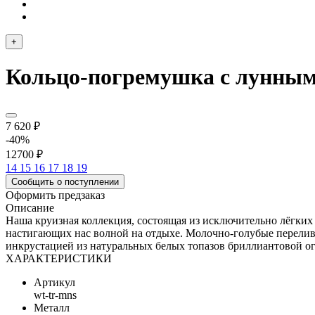
+
Кольцо-погремушка с лунны
7 620 ₽
-40%
12700 ₽
14
15
16
17
18
19
Сообщить о поступлении
Оформить предзаказ
Описание
Наша круизная коллекция, состоящая из исключительно лёгки
настигающих нас волной на отдыхе. Молочно-голубые переливы
инкрустацией из натуральных белых топазов бриллиантовой ог
ХАРАКТЕРИСТИКИ
Артикул
wt-tr-mns
Металл