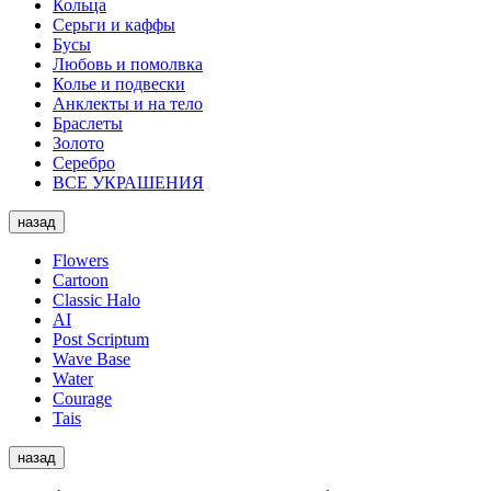
Кольца
Серьги и каффы
Бусы
Любовь и помолвка
Колье и подвески
Анклекты и на тело
Браслеты
Золото
Серебро
ВСЕ УКРАШЕНИЯ
назад
Flowers
Cartoon
Classic Halo
AI
Post Scriptum
Wave Base
Water
Courage
Tais
назад