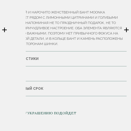
ОПИСАНИЕ
ИРОНИЧНЫЙ И НАРОЧИТО ЖЕНСТВЕННЫЙ БАНТ MOONKA
СОСЕДСТВУЕТ РЯДОМ С ЛИМОННЫМИ ЦИТРИНАМИ И ГОЛУБЫМИ
ТОПАЗАМИ, НАПОМИНАЯ НЕ ТО ПРАЗДНИЧНЫЙ ПОДАРОК, НЕ ТО
+
+
НАМЕК НА ПРИЧУДЛИВОЕ НАСТРОЕНИЕ. ОБА ЭЛЕМЕНТА ЯВЛЯЮТСЯ
ОДИНАКОВО ВАЖНЫМИ, ПОЭТОМУ НЕТ ПРИВЫЧНОГО ФОКУСА НА
ЦЕНТРАЛЬНОЙ ДЕТАЛИ, И В КОЛЬЦЕ БАНТ И КАМЕНЬ РАСПОЛОЖЕНЫ
ПО ОБЕИМ СТОРОНАМ ШИНКИ.
ХАРАКТЕРИСТИКИ
ДОСТАВКА
ГАРАНТИЙНЫЙ СРОК
К ДАННОМУ УКРАШЕНИЮ ПОДОЙДЕТ