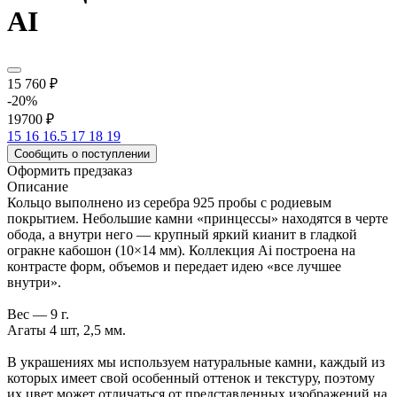
AI
15 760 ₽
-20%
19700 ₽
15
16
16.5
17
18
19
Сообщить о поступлении
Оформить предзаказ
Описание
Кольцо выполнено из серебра 925 пробы с родиевым
покрытием. Небольшие камни «принцессы» находятся в черте
обода, а внутри него — крупный яркий кианит в гладкой
огракне кабошон (10×14 мм). Коллекция Ai построена на
контрасте форм, объемов и передает идею «все лучшее
внутри».
Вес — 9 г.
Агаты 4 шт, 2,5 мм.
В украшениях мы используем натуральные камни, каждый из
которых имеет свой особенный оттенок и текстуру, поэтому
их цвет может отличаться от представленных изображений на