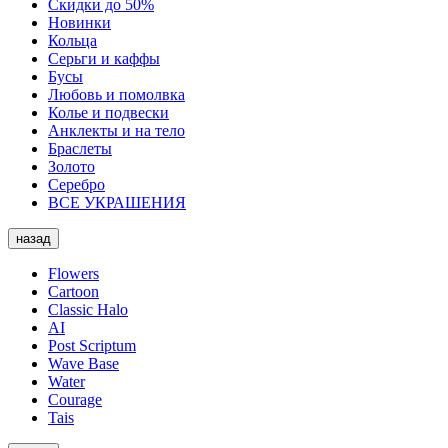
Скидки до 50%
Новинки
Кольца
Серьги и каффы
Бусы
Любовь и помолвка
Колье и подвески
Анклекты и на тело
Браслеты
Золото
Серебро
ВСЕ УКРАШЕНИЯ
назад
Flowers
Cartoon
Classic Halo
AI
Post Scriptum
Wave Base
Water
Courage
Tais