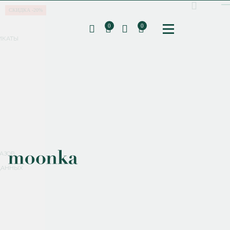
СКИДКА -20%
0
0
ИКАТЫ
ПОДПИШИТЕСЬ НА РАССЫЛКУ И ПОЛУЧИТЕ
СКИДКУ 10%
НА ПЕРВЫЙ ЗАКАЗ
СМЕНИТЬ ПАРОЛЬ
СОХРАНИТЬ
Соглашаюсь с
политикой обработки персональных данных
АЗОВ
ДАННЫХ