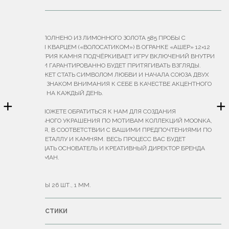
ОПИСАНИЕ
КОЛЬЦО ВЫПОЛНЕНО ИЗ ЛИМОННОГО ЗОЛОТА 585 ПРОБЫ С
РУТИЛОВЫМ КВАРЦЕМ («ВОЛОСАТИКОМ») В ОГРАНКЕ «АШЕР» 12×12
ММ. ГЕОМЕТРИЯ КАМНЯ ПОДЧЁРКИВАЕТ ИГРУ ВКЛЮЧЕНИЙ ВНУТРИ
МИНЕРАЛА И ГАРАНТИРОВАННО БУДЕТ ПРИТЯГИВАТЬ ВЗГЛЯДЫ.
КОЛЬЦО МОЖЕТ СТАТЬ СИМВОЛОМ ЛЮБВИ И НАЧАЛА СОЮЗА ДВУХ
СЕРДЕЦ ИЛИ ЗНАКОМ ВНИМАНИЯ К СЕБЕ В КАЧЕСТВЕ АКЦЕНТНОГО
УКРАШЕНИЯ НА КАЖДЫЙ ДЕНЬ.
+
+
ВЫ ТАКЖЕ МОЖЕТЕ ОБРАТИТЬСЯ К НАМ ДЛЯ СОЗДАНИЯ
ЭКСКЛЮЗИВНОГО УКРАШЕНИЯ ПО МОТИВАМ КОЛЛЕКЦИЙ MOONKA,
ЛИБО С НУЛЯ, В СООТВЕТСТВИИ С ВАШИМИ ПРЕДПОЧТЕНИЯМИ ПО
ДИЗАЙНУ, МЕТАЛЛУ И КАМНЯМ. ВЕСЬ ПРОЦЕСС ВАС БУДЕТ
СОПРОВОЖДАТЬ ОСНОВАТЕЛЬ И КРЕАТИВНЫЙ ДИРЕКТОР БРЕНДА
АННА ПИСЬМАН.
ВЕС — 4.36 Г.
БРИЛЛИАНТЫ 26 ШТ., 1 ММ.
ХАРАКТЕРИСТИКИ