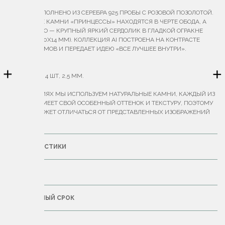
КОЛЬЦО ВЫПОЛНЕНО ИЗ СЕРЕБРА 925 ПРОБЫ С РОЗОВОЙ ПОЗОЛОТОЙ.
НЕБОЛЬШИЕ КАМНИ «ПРИНЦЕССЫ» НАХОДЯТСЯ В ЧЕРТЕ ОБОДА, А
ВНУТРИ НЕГО — КРУПНЫЙ ЯРКИЙ СЕРДОЛИК В ГЛАДКОЙ ОГРАКНЕ
КАБОШОН (10Х14 ММ). КОЛЛЕКЦИЯ AI ПОСТРОЕНА НА КОНТРАСТЕ
ФОРМ, ОБЪЕМОВ И ПЕРЕДАЕТ ИДЕЮ «ВСЕ ЛУЧШЕЕ ВНУТРИ».
ВЕС — 9 Г.
+
+
ХРИЗОЛИТЫ 4 ШТ, 2,5 ММ.
В УКРАШЕНИЯХ МЫ ИСПОЛЬЗУЕМ НАТУРАЛЬНЫЕ КАМНИ, КАЖДЫЙ ИЗ
КОТОРЫХ ИМЕЕТ СВОЙ ОСОБЕННЫЙ ОТТЕНОК И ТЕКСТУРУ, ПОЭТОМУ
ИХ ЦВЕТ МОЖЕТ ОТЛИЧАТЬСЯ ОТ ПРЕДСТАВЛЕННЫХ ИЗОБРАЖЕНИЙ
НА САЙТЕ.
ХАРАКТЕРИСТИКИ
ДОСТАВКА
ГАРАНТИЙНЫЙ СРОК