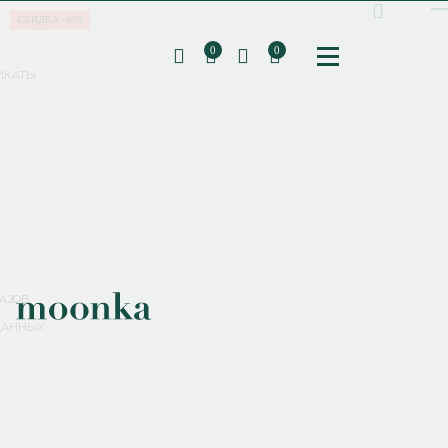
СКИДКА -40%
0
0
ИКАТЫ
ПОДПИШИТЕСЬ НА РАССЫЛКУ И ПОЛУЧИТЕ
СКИДКУ 10%
НА ПЕРВЫЙ ЗАКАЗ
СМЕНИТЬ ПАРОЛЬ
СОХРАНИТЬ
Соглашаюсь с
политикой обработки персональных данных
АЗОВ
ДАННЫХ