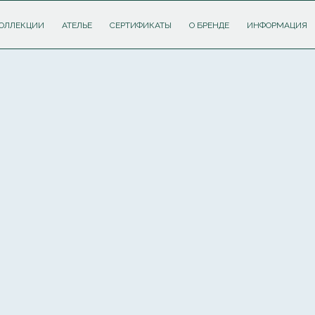
ОЛЛЕКЦИИ
АТЕЛЬЕ
СЕРТИФИКАТЫ
О БРЕНДЕ
ИНФОРМАЦИЯ
ПОДПИШИТЕСЬ НА РАССЫЛКУ И ПОЛУЧИТЕ
СКИДКУ 10%
НА ПЕРВЫЙ ЗАКАЗ
Соглашаюсь с
политикой обработки персональных данных