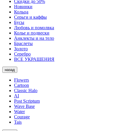
Скидки до 50%
Новинки
Кольца
Серьги и каффы
Бусы
Любовь и помолвка
Колье и подвески
Анклекты и на тело
Браслеты
Золото
Серебро
ВСЕ УКРАШЕНИЯ
назад
Flowers
Cartoon
Classic Halo
AI
Post Scriptum
Wave Base
Water
Courage
Tais