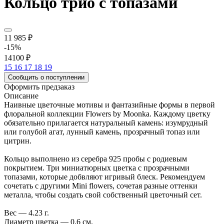
Кольцо трио с топазами
11 985 ₽
-15%
14100 ₽
15
16
17
18
19
Сообщить о поступлении
Оформить предзаказ
Описание
Наивные цветочные мотивы и фантазийные формы в первой
флоральной коллекции Flowers by Moonka. Каждому цветку
обязательно прилагается натуральный камень: изумрудный
или голубой агат, лунный камень, прозрачный топаз или
цитрин.
Кольцо выполнено из серебра 925 пробы с родиевым
покрытием. Три миниатюрных цветка с прозрачными
топазами, которые добвляют игривый блеск. Рекомендуем
сочетать с другими Mini flowers, сочетая разные оттенки
металла, чтобы создать свой собственный цветочный сет.
Вес — 4.23 г.
Диаметр цветка — 0,6 см.