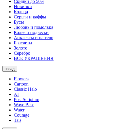
Скидки до 50%
Новинки
Кольца
Серьги и каффы
Бусы
Любовь и помолвка
Колье и подвески
Анклекты и на тело
Браслеты
Золото
Серебро
ВСЕ УКРАШЕНИЯ
назад
Flowers
Cartoon
Classic Halo
AI
Post Scriptum
Wave Base
Water
Courage
Tais