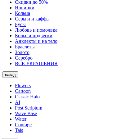
Скидки до 50%
Новинки
Кольца
Серьги и каффы
Бусы
Любовь и помолвка
Колье и подвески
Анклекты и на тело
Браслеты
Золото
Серебро
ВСЕ УКРАШЕНИЯ
назад
Flowers
Cartoon
Classic Halo
AI
Post Scriptum
Wave Base
Water
Courage
Tais