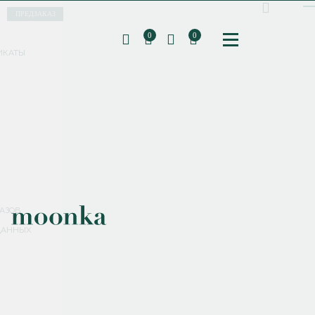
ПРЕДЗАКАЗ
0
0
ИКАТЫ
ПОДПИШИТЕСЬ НА РАССЫЛКУ И ПОЛУЧИТЕ
СКИДКУ 10%
НА ПЕРВЫЙ ЗАКАЗ
СМЕНИТЬ ПАРОЛЬ
СОХРАНИТЬ
Соглашаюсь с
политикой обработки персональных данных
АЗОВ
ДАННЫХ