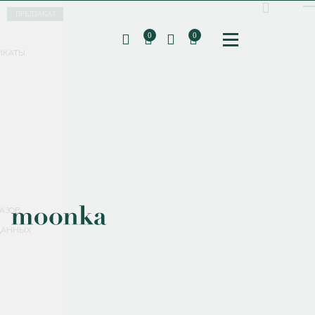
ПРЕДЗАКАЗ
0
0
ИКАТЫ
ПОДПИШИТЕСЬ НА РАССЫЛКУ И ПОЛУЧИТЕ
СКИДКУ 10%
НА ПЕРВЫЙ ЗАКАЗ
СМЕНИТЬ ПАРОЛЬ
СОХРАНИТЬ
Соглашаюсь с
политикой обработки персональных данных
АЗОВ
ДАННЫХ