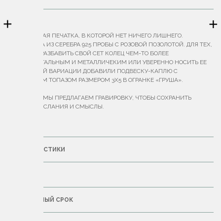
+
+
ОПИСАНИЕ
"ЛАКОНИЧНАЯ ПЕЧАТКА, В КОТОРОЙ НЕТ НИЧЕГО ЛИШНЕГО.
ВЫПОЛНЕНА ИЗ СЕРЕБРА 925 ПРОБЫ С РОЗОВОЙ ПОЗОЛОТОЙ. ДЛЯ ТЕХ,
КТО ХОЧЕТ РАЗБАВИТЬ СВОЙ СЕТ КОЛЕЦ ЧЕМ-ТО БОЛЕЕ
ФУНДАМЕНТАЛЬНЫМ И МЕТАЛЛИЧЕКИМ ИЛИ УВЕРЕННО НОСИТЬ ЕЕ
ОДНУ. В ЭТОЙ ВАРИАЦИИ ДОБАВИЛИ ПОДВЕСКУ-КАПЛЮ С
ПРОЗРАЧНЫМ ТОПАЗОМ РАЗМЕРОМ 3Х5 В ОГРАНКЕ «ГРУША».
К КОЛЬЦАМ МЫ ПРЕДЛАГАЕМ ГРАВИРОВКУ, ЧТОБЫ СОХРАНИТЬ
ВАЖНЫЕ ПОСЛАНИЯ И СМЫСЛЫ.
ВЕС — 3 Г."
ХАРАКТЕРИСТИКИ
ДОСТАВКА
ГАРАНТИЙНЫЙ СРОК