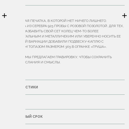
+
+
ОПИСАНИЕ
"ЛАКОНИЧНАЯ ПЕЧАТКА, В КОТОРОЙ НЕТ НИЧЕГО ЛИШНЕГО.
ВЫПОЛНЕНА ИЗ СЕРЕБРА 925 ПРОБЫ С РОЗОВОЙ ПОЗОЛОТОЙ. ДЛЯ ТЕХ,
КТО ХОЧЕТ РАЗБАВИТЬ СВОЙ СЕТ КОЛЕЦ ЧЕМ-ТО БОЛЕЕ
ФУНДАМЕНТАЛЬНЫМ И МЕТАЛЛИЧЕКИМ ИЛИ УВЕРЕННО НОСИТЬ ЕЕ
ОДНУ. В ЭТОЙ ВАРИАЦИИ ДОБАВИЛИ ПОДВЕСКУ-КАПЛЮ С
ПРОЗРАЧНЫМ ТОПАЗОМ РАЗМЕРОМ 3Х5 В ОГРАНКЕ «ГРУША».
К КОЛЬЦАМ МЫ ПРЕДЛАГАЕМ ГРАВИРОВКУ, ЧТОБЫ СОХРАНИТЬ
ВАЖНЫЕ ПОСЛАНИЯ И СМЫСЛЫ.
ВЕС — 3 Г."
ХАРАКТЕРИСТИКИ
ДОСТАВКА
ГАРАНТИЙНЫЙ СРОК