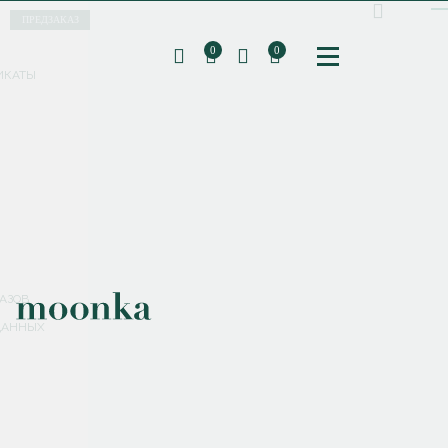
ПРЕДЗАКАЗ
0
0
ИКАТЫ
ПОДПИШИТЕСЬ НА РАССЫЛКУ И ПОЛУЧИТЕ
СКИДКУ 10%
НА ПЕРВЫЙ ЗАКАЗ
СМЕНИТЬ ПАРОЛЬ
СОХРАНИТЬ
Соглашаюсь с
политикой обработки персональных данных
АЗОВ
ДАННЫХ