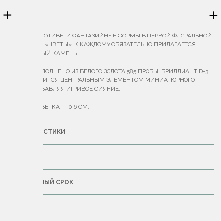
+
+
ОПИСАНИЕ
НАИВНЫЕ МОТИВЫ И ФАНТАЗИЙНЫЕ ФОРМЫ В ПЕРВОЙ ФЛОРАЛЬНОЙ
КОЛЛЕКЦИИ «ЦВЕТЫ». К КАЖДОМУ ОБЯЗАТЕЛЬНО ПРИЛАГАЕТСЯ
ДРАГОЦЕННЫЙ КАМЕНЬ.
КОЛЬЦО ВЫПОЛНЕНО ИЗ БЕЛОГО ЗОЛОТА 585 ПРОБЫ. БРИЛЛИАНТ D-3
ММ СТАНОВИТСЯ ЦЕНТРАЛЬНЫМ ЭЛЕМЕНТОМ МИНИАТЮРНОГО
ЦВЕТКА, ДОБАВЛЯЯ ИГРИВОЕ СИЯНИЕ.
ДИАМЕТР ЦВЕТКА — 0,6 СМ.
ХАРАКТЕРИСТИКИ
ДОСТАВКА
ГАРАНТИЙНЫЙ СРОК