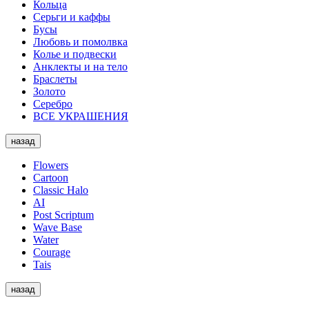
Кольца
Серьги и каффы
Бусы
Любовь и помолвка
Колье и подвески
Анклекты и на тело
Браслеты
Золото
Серебро
ВСЕ УКРАШЕНИЯ
назад
Flowers
Cartoon
Classic Halo
AI
Post Scriptum
Wave Base
Water
Courage
Tais
назад