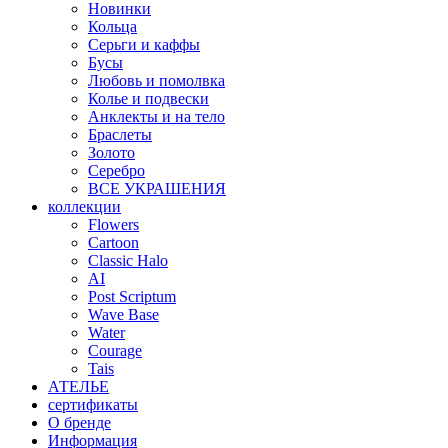
Новинки
Кольца
Серьги и каффы
Бусы
Любовь и помолвка
Колье и подвески
Анклекты и на тело
Браслеты
Золото
Серебро
ВСЕ УКРАШЕНИЯ
коллекции
Flowers
Cartoon
Classic Halo
AI
Post Scriptum
Wave Base
Water
Courage
Tais
АТЕЛЬЕ
сертификаты
О бренде
Информация