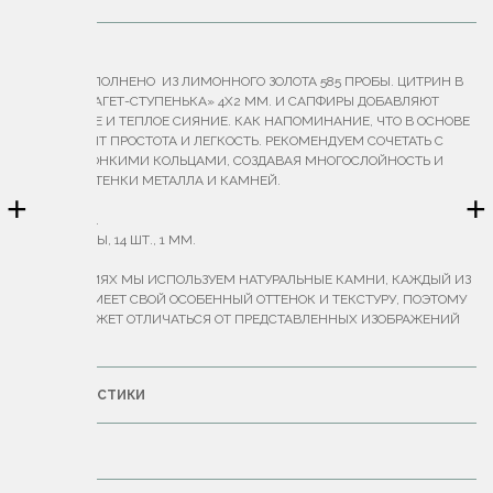
ОПИСАНИЕ
КОЛЬЦО ВЫПОЛНЕНО ИЗ ЛИМОННОГО ЗОЛОТА 585 ПРОБЫ. ЦИТРИН В
ОГРАНКЕ «БАГЕТ-СТУПЕНЬКА» 4Х2 ММ. И САПФИРЫ ДОБАВЛЯЮТ
ДЕЛИКАТНОЕ И ТЕПЛОЕ СИЯНИЕ. КАК НАПОМИНАНИЕ, ЧТО В ОСНОВЕ
ВСЕГО ЛЕЖИТ ПРОСТОТА И ЛЕГКОСТЬ. РЕКОМЕНДУЕМ СОЧЕТАТЬ С
ДРУГИМИ ТОНКИМИ КОЛЬЦАМИ, СОЗДАВАЯ МНОГОСЛОЙНОСТЬ И
СОЧЕТАЯ ОТТЕНКИ МЕТАЛЛА И КАМНЕЙ.
+
+
ВЕС — 0.97 Г.
БРИЛЛИАНТЫ, 14 ШТ., 1 ММ.
В УКРАШЕНИЯХ МЫ ИСПОЛЬЗУЕМ НАТУРАЛЬНЫЕ КАМНИ, КАЖДЫЙ ИЗ
КОТОРЫХ ИМЕЕТ СВОЙ ОСОБЕННЫЙ ОТТЕНОК И ТЕКСТУРУ, ПОЭТОМУ
ИХ ЦВЕТ МОЖЕТ ОТЛИЧАТЬСЯ ОТ ПРЕДСТАВЛЕННЫХ ИЗОБРАЖЕНИЙ
НА САЙТЕ.
ХАРАКТЕРИСТИКИ
ДОСТАВКА