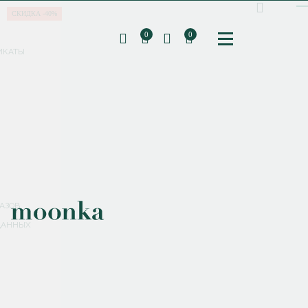
СКИДКА -40%
0
0
ИКАТЫ
ПОДПИШИТЕСЬ НА РАССЫЛКУ И ПОЛУЧИТЕ
СКИДКУ 10%
НА ПЕРВЫЙ ЗАКАЗ
СМЕНИТЬ ПАРОЛЬ
СОХРАНИТЬ
Соглашаюсь с
политикой обработки персональных данных
АЗОВ
ДАННЫХ