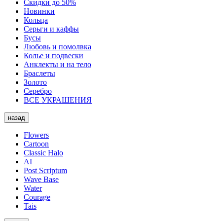
Скидки до 50%
Новинки
Кольца
Серьги и каффы
Бусы
Любовь и помолвка
Колье и подвески
Анклекты и на тело
Браслеты
Золото
Серебро
ВСЕ УКРАШЕНИЯ
назад
Flowers
Cartoon
Classic Halo
AI
Post Scriptum
Wave Base
Water
Courage
Tais