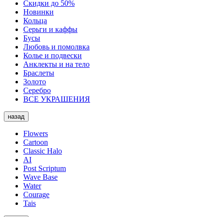
Скидки до 50%
Новинки
Кольца
Серьги и каффы
Бусы
Любовь и помолвка
Колье и подвески
Анклекты и на тело
Браслеты
Золото
Серебро
ВСЕ УКРАШЕНИЯ
назад
Flowers
Cartoon
Classic Halo
AI
Post Scriptum
Wave Base
Water
Courage
Tais