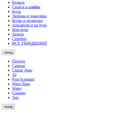
Кольца
Серьги и каффы
Бусы
Любовь и помолвка
Колье и подвески
Анклекты и на тело
Браслеты
Золото
Серебро
ВСЕ УКРАШЕНИЯ
назад
Flowers
Cartoon
Classic Halo
AI
Post Scriptum
Wave Base
Water
Courage
Tais
назад