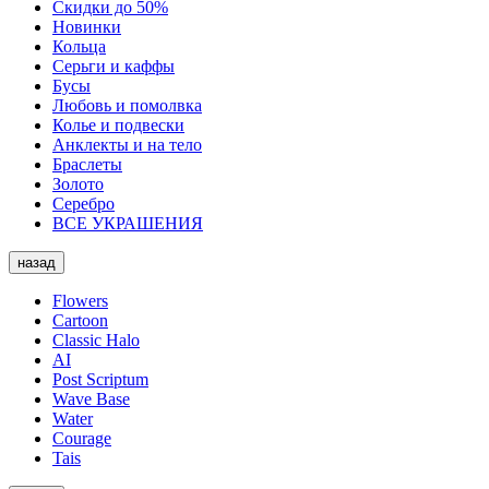
Скидки до 50%
Новинки
Кольца
Серьги и каффы
Бусы
Любовь и помолвка
Колье и подвески
Анклекты и на тело
Браслеты
Золото
Серебро
ВСЕ УКРАШЕНИЯ
назад
Flowers
Cartoon
Classic Halo
AI
Post Scriptum
Wave Base
Water
Courage
Tais