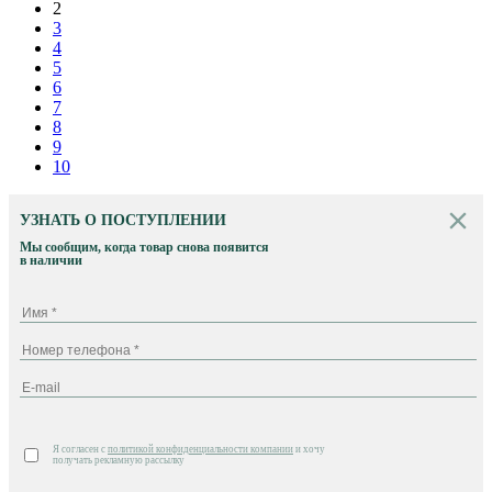
2
3
4
5
6
7
8
9
10
УЗНАТЬ О ПОСТУПЛЕНИИ
Мы сообщим, когда товар снова появится
в наличии
Я согласен с
политикой конфиденциальности компании
и хочу
получать рекламную рассылку