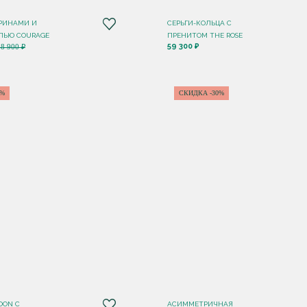
ТРИНАМИ И
СЕРЬГИ-КОЛЬЦА С
ЛЬЮ COURAGE
ПРЕНИТОМ THE ROSE
59 300 ₽
18 900 ₽
5%
СКИДКА -30%
OON С
АСИММЕТРИЧНАЯ