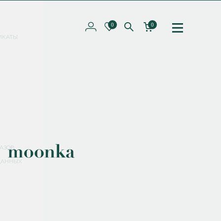
0
0
ИКАТЫ
ПОДПИШИТЕСЬ НА РАССЫЛКУ И ПОЛУЧИТЕ
СКИДКУ 10%
НА ПЕРВЫЙ ЗАКАЗ
СМЕНИТЬ ПАРОЛЬ
СОХРАНИТЬ
Соглашаюсь с
политикой обработки персональных данных
АЗОВ
ДАННЫХ