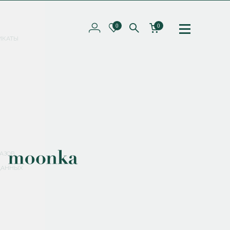
0
0
ИКАТЫ
ПОДПИШИТЕСЬ НА РАССЫЛКУ И ПОЛУЧИТЕ
СКИДКУ 10%
НА ПЕРВЫЙ ЗАКАЗ
СМЕНИТЬ ПАРОЛЬ
СОХРАНИТЬ
Соглашаюсь с
политикой обработки персональных данных
АЗОВ
ДАННЫХ