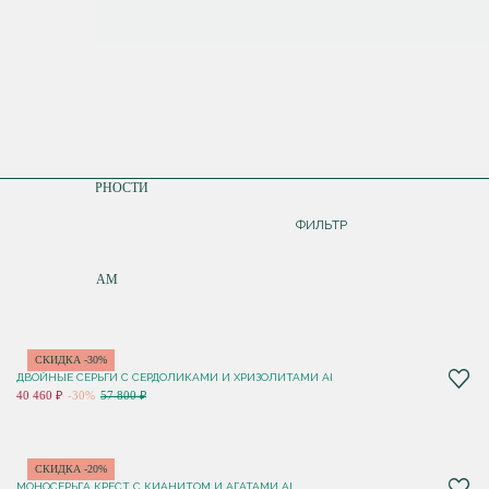
СОРТИРОВКА
ПО ПОПУЛЯРНОСТИ
ДОРОЖЕ
ФИЛЬТР
ДЕШЕВЛЕ
ПО НОВИНКАМ
СКИДКА -30%
ДВОЙНЫЕ СЕРЬГИ С СЕРДОЛИКАМИ И ХРИЗОЛИТАМИ AI
40 460 ₽
-30%
57 800 ₽
СКИДКА -20%
МОНОСЕРЬГА КРЕСТ С КИАНИТОМ И АГАТАМИ AI