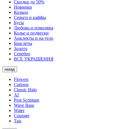
Скидки до 50%
Новинки
Кольца
Серьги и каффы
Бусы
Любовь и помолвка
Колье и подвески
Анклекты и на тело
Браслеты
Золото
Серебро
ВСЕ УКРАШЕНИЯ
назад
Flowers
Cartoon
Classic Halo
AI
Post Scriptum
Wave Base
Water
Courage
Tais