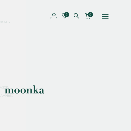
0
0
ИКАТЫ
ПОДПИШИТЕСЬ НА РАССЫЛКУ И ПОЛУЧИТЕ
СКИДКУ 10%
НА ПЕРВЫЙ ЗАКАЗ
СМЕНИТЬ ПАРОЛЬ
СОХРАНИТЬ
Соглашаюсь с
политикой обработки персональных данных
АЗОВ
ДАННЫХ