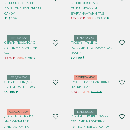
ИЗ БЕЛЫХ ТОПАЗОВ
БЕЛОГО ЗОЛОТА С
ПОКРЫТЫЕ РОДИЕМ EAR
ТАНЗАНИТАМИ И
CANDY
БРИЛЛИАНТАМИ TAIS
11 700 ₽
185 600 ₽
-20%
232 000 ₽
ПРЕДЗАКАЗ
ПРЕДЗАКАЗ
СЕРЬГИ-ГВОЗДИКИ С
ПУСЕТЫ-ГРУШИ С
ЛУННЫМИ КАМНЯМИ
ГОЛУБЫМИ ТОПАЗАМИ EAR
WATER
CANDY
10 900 ₽
4 850 ₽
-50%
9 700 ₽
ПРЕДЗАКАЗ
СКИДКА -15%
СЕРЬГИ-КОЛЬЦА С
ПУСЕТЫ BABY CARTOON С
ПРЕНИТОМ THE ROSE
ЦИТРИНАМИ
59 300 ₽
8 245 ₽
-15%
9 700 ₽
СКИДКА -30%
ПРЕДЗАКАЗ
ДВОЙНЫЕ СЕРЬГИ С
СЕРЬГИ С ПОДВЕСКАМИ-
МАЛАХИТАМИ И
ГРУШАМИ ИЗ РОЗОВЫХ
АМЕТИСТАМИ AI
ТУРМАЛИНОВ EAR CANDY