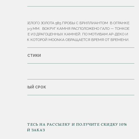
ОПИСАНИЕ
КОЛЬЦО ИЗ БЕЛОГО ЗОЛОТА 585 ПРОБЫ С БРИЛЛИАНТОМ В ОГРАНКЕ
«ОКТАГОН» 5×3 ММ. ВОКРУГ КАМНЯ РАСПОЛОЖЕНО ГАЛО — ТОНКОЕ
ОБРАМЛЕНИЕ ИЗ ДРАГОЦЕННЫХ КАМНЕЙ. ПО МОТИВАМ АР-ДЕКО И
КЛАССИКИ, К КОТОРОЙ MOONKA ОБРАЩАЕТСЯ ВРЕМЯ ОТ ВРЕМЕНИ.
ХАРАКТЕРИСТИКИ
ДОСТАВКА
ГАРАНТИЙНЫЙ СРОК
ПОДПИШИТЕСЬ НА РАССЫЛКУ И ПОЛУЧИТЕ СКИДКУ 10%
НА ПЕРВЫЙ ЗАКАЗ