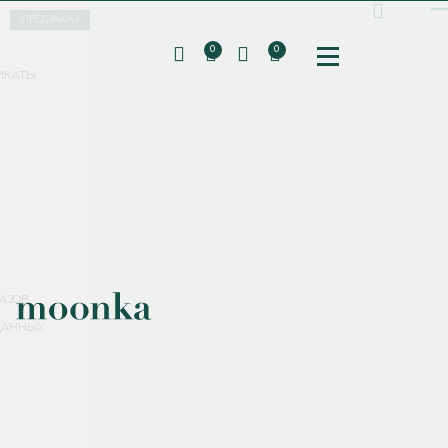
ПРЕДЗАКАЗ
0
0
ИКАТЫ
ПОДПИШИТЕСЬ НА РАССЫЛКУ И ПОЛУЧИТЕ
СКИДКУ 10%
НА ПЕРВЫЙ ЗАКАЗ
СМЕНИТЬ ПАРОЛЬ
СОХРАНИТЬ
Соглашаюсь с
политикой обработки персональных данных
АЗОВ
ДАННЫХ