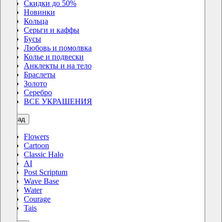
Скидки до 50%
Новинки
Кольца
Серьги и каффы
Бусы
Любовь и помолвка
Колье и подвески
Анклекты и на тело
Браслеты
Золото
Серебро
ВСЕ УКРАШЕНИЯ
назад
Flowers
Cartoon
Classic Halo
AI
Post Scriptum
Wave Base
Water
Courage
Tais