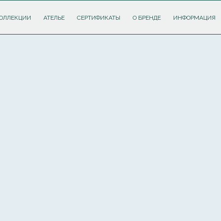
ОЛЛЕКЦИИ
АТЕЛЬЕ
СЕРТИФИКАТЫ
О БРЕНДЕ
ИНФОРМАЦИЯ
ПОДПИШИТЕСЬ НА РАССЫЛКУ И ПОЛУЧИТЕ
СКИДКУ 10%
НА ПЕРВЫЙ ЗАКАЗ
Соглашаюсь с
политикой обработки персональных данных