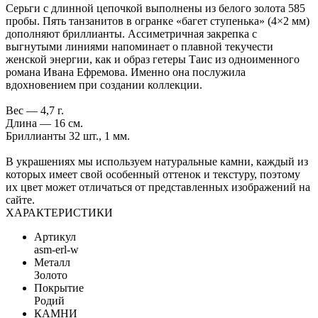
Серьги с длинной цепочкой выполнены из белого золота 585
пробы. Пять танзанитов в огранке «багет ступенька» (4×2 мм)
дополняют бриллианты. Ассиметричная закрепка с
выгнутыми линиями напоминает о плавной текучести
женской энергии, как и образ гетеры Таис из одноименного
романа Ивана Ефремова. Именно она послужила
вдохновением при создании коллекции.
Вес — 4,7 г.
Длина — 16 см.
Бриллианты 32 шт., 1 мм.
В украшениях мы используем натуральные камни, каждый из
которых имеет свой особенный оттенок и текстуру, поэтому
их цвет может отличаться от представленных изображений на
сайте.
ХАРАКТЕРИСТИКИ
Артикул
asm-erl-w
Металл
Золото
Покрытие
Родий
КАМНИ