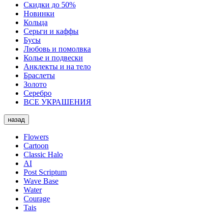
Скидки до 50%
Новинки
Кольца
Серьги и каффы
Бусы
Любовь и помолвка
Колье и подвески
Анклекты и на тело
Браслеты
Золото
Серебро
ВСЕ УКРАШЕНИЯ
назад
Flowers
Cartoon
Classic Halo
AI
Post Scriptum
Wave Base
Water
Courage
Tais