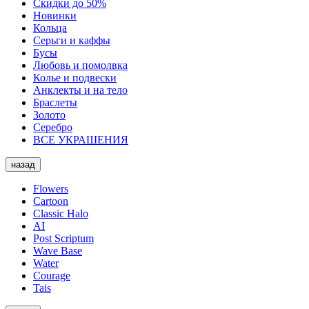
Скидки до 50%
Новинки
Кольца
Серьги и каффы
Бусы
Любовь и помолвка
Колье и подвески
Анклекты и на тело
Браслеты
Золото
Серебро
ВСЕ УКРАШЕНИЯ
назад
Flowers
Cartoon
Classic Halo
AI
Post Scriptum
Wave Base
Water
Courage
Tais