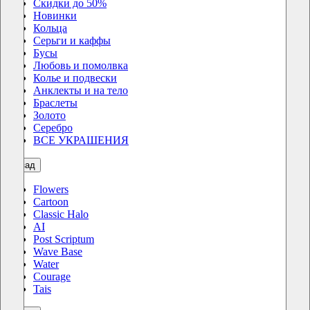
Скидки до 50%
Новинки
Кольца
Серьги и каффы
Бусы
Любовь и помолвка
Колье и подвески
Анклекты и на тело
Браслеты
Золото
Серебро
ВСЕ УКРАШЕНИЯ
назад
Flowers
Cartoon
Classic Halo
AI
Post Scriptum
Wave Base
Water
Courage
Tais