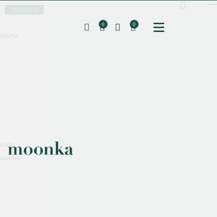
ПРЕДЗАКАЗ
0
0
ИКАТЫ
ПОДПИШИТЕСЬ НА РАССЫЛКУ И ПОЛУЧИТЕ
СКИДКУ 10%
НА ПЕРВЫЙ ЗАКАЗ
СМЕНИТЬ ПАРОЛЬ
СОХРАНИТЬ
Соглашаюсь с
политикой обработки персональных данных
АЗОВ
ДАННЫХ