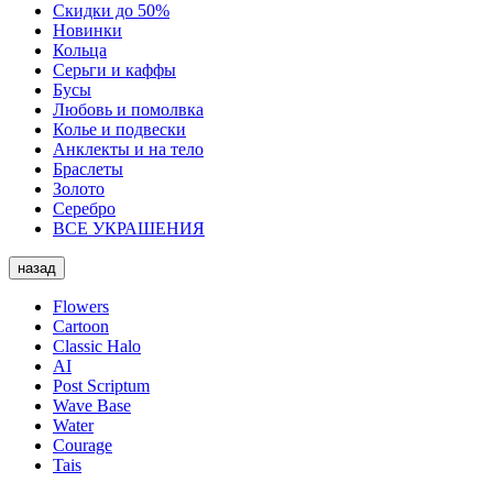
Скидки до 50%
Новинки
Кольца
Серьги и каффы
Бусы
Любовь и помолвка
Колье и подвески
Анклекты и на тело
Браслеты
Золото
Серебро
ВСЕ УКРАШЕНИЯ
назад
Flowers
Cartoon
Classic Halo
AI
Post Scriptum
Wave Base
Water
Courage
Tais