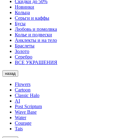
Скидки до 50%
Новинки
Кольца
Серьги и каффы
Бусы
Любовь и помолвка
Колье и подвески
Анклекты и на тело
Браслеты
Золото
Серебро
ВСЕ УКРАШЕНИЯ
назад
Flowers
Cartoon
Classic Halo
AI
Post Scriptum
Wave Base
Water
Courage
Tais