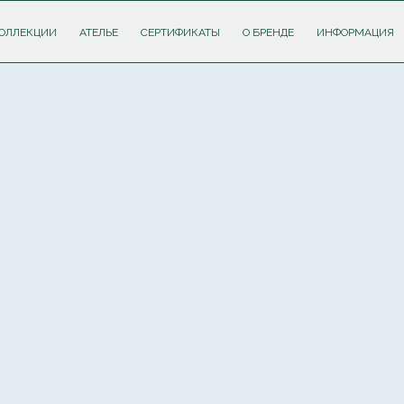
ОЛЛЕКЦИИ
АТЕЛЬЕ
СЕРТИФИКАТЫ
О БРЕНДЕ
ИНФОРМАЦИЯ
ПОДПИШИТЕСЬ НА РАССЫЛКУ И ПОЛУЧИТЕ
СКИДКУ 10%
НА ПЕРВЫЙ ЗАКАЗ
Соглашаюсь с
политикой обработки персональных данных