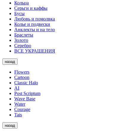
Кольца
Серьги и каффы
Бусы
Любовь и помолвка
Колье и подвески
Анклекты и на тело
Браслеты
Золото
Серебро
ВСЕ УКРАШЕНИЯ
назад
Flowers
Cartoon
Classic Halo
AI
Post Scriptum
Wave Base
Water
Courage
Tais
назад