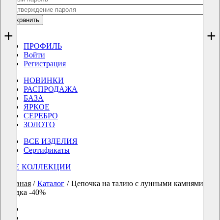
Сохранить
0
0
+
+
ПРОФИЛЬ
Войти
Регистрация
НОВИНКИ
РАСПРОДАЖА
БАЗА
ЯРКОЕ
СЕРЕБРО
ЗОЛОТО
ВСЕ ИЗДЕЛИЯ
Сертификаты
ВСЕ КОЛЛЕКЦИИ
Главная
/
Каталог
/
Цепочка на талию с лунными камнями Wate
скидка -40%