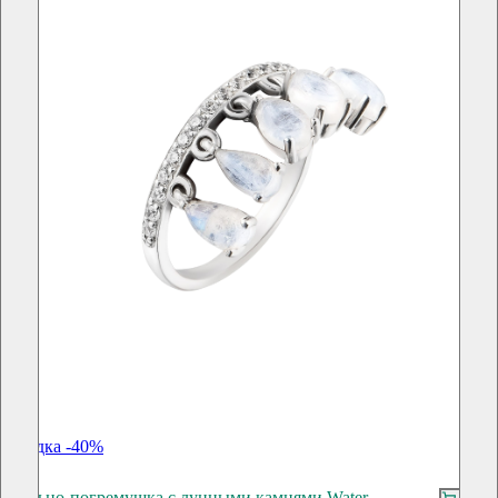
скидка -40%
Кольцо-погремушка с лунными камнями Water