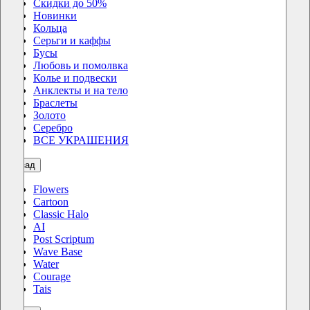
Скидки до 50%
Новинки
Кольца
Серьги и каффы
Бусы
Любовь и помолвка
Колье и подвески
Анклекты и на тело
Браслеты
Золото
Серебро
ВСЕ УКРАШЕНИЯ
назад
Flowers
Cartoon
Classic Halo
AI
Post Scriptum
Wave Base
Water
Courage
Tais