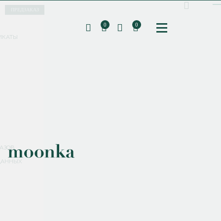
ПРЕДЗАКАЗ
0
0
ИКАТЫ
ПОДПИШИТЕСЬ НА РАССЫЛКУ И ПОЛУЧИТЕ
СКИДКУ 10%
НА ПЕРВЫЙ ЗАКАЗ
СМЕНИТЬ ПАРОЛЬ
СОХРАНИТЬ
Соглашаюсь с
политикой обработки персональных данных
АЗОВ
ДАННЫХ