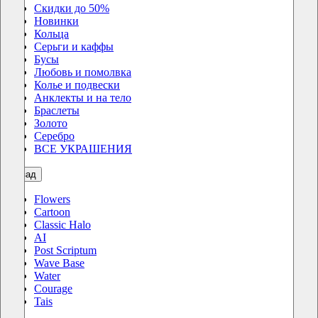
Скидки до 50%
Новинки
Кольца
Серьги и каффы
Бусы
Любовь и помолвка
Колье и подвески
Анклекты и на тело
Браслеты
Золото
Серебро
ВСЕ УКРАШЕНИЯ
назад
Flowers
Cartoon
Classic Halo
AI
Post Scriptum
Wave Base
Water
Courage
Tais